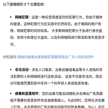
以下是暗网的 3 个主要危险：
网络犯罪
– 这是一种应受高度惩罚的犯罪行为，但由于媒体
的报道，这种犯罪行为在实践中仍然存在。由于暗网的用户有
限，网络犯罪的风险较高。 大多数网络犯罪分子会进行身份盗
窃、信用卡和借记卡盗窃，以及利用暗网进行欺凌和发布恶意评
论。
你知道吗
网络钓鱼是此类网络犯罪最常用且广为人知的名称
?
非法活动
– 涉及人口贩卖、出售武器或毒品等令人发指的非
法犯罪的人利用暗网进行这些活动。 这些不仅是非法的，而且
对可能偶然遇到其中任何一个的年轻人来说极其有害。
病毒和恶意软件
：您的设备可能会因随机点击弹出广告而面
临不需要的恶意软件攻击或病毒插入。与此同时，您将在浏览器
上打字，点击奇怪的广告可能会窃取您的所有数据。当心！这可