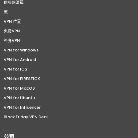
伺服器清單
流
VPN 位置
免费VPN
终身VPN
VPN for Windows
VPN for Android
VPN for IOS
VPN for FIRESTICK
VPN for MacOS
VPN for Ubuntu
VPN for Influencer
Black Friday VPN Deal
公司