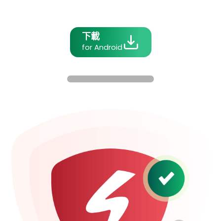
下載
for Android