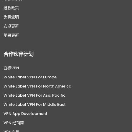
退款政策
免責聲明
安卓更新
苹果更新
合作伙伴计划
白标VPN
White Label VPN For Europe
White Label VPN For North America
White Label VPN For Asia Pacific
White Label VPN For Middle East
VPN App Development
VPN 经销商
VPN会员