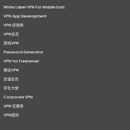
White Label VPN For Middle East
VPN App Development
VPN 经销商
VPN会员
游戏VPN
Password Generator
VPN for Freelancer
赠送VPN
忠诚会员
学生大使
Corporate VPN
VPN 优惠券
VPN提供