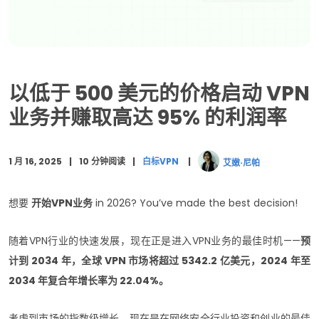
测试安全和隐私功能
试运行以收集早期反馈
通过不同渠道营销产品
以低于 500 美元的价格启动 VPN
符合当地和国际法律
业务并赚取高达 95% 的利润率
设置主动客户支持
1 月 16, 2025
10 分钟阅读
白标VPN
艾嫩·尼帕
监控应用程序性能和用户行为
白标 VPN 投资成本明细
想要
开始VPN业务
in 2026? You’ve made the best decision!
白标 VPN 估计投资回报率预测
随着VPN行业的快速发展，现在正是进入VPN业务的最佳时机——
预
最后的话
计到 2034 年，全球 VPN 市场将超过 5342.2 亿美元，2024 年至
2034 年复合年增长率为 22.04%。
常见问题解答
考虑到市场的指数级增长，现在是在网络安全行业投资和创业的最佳