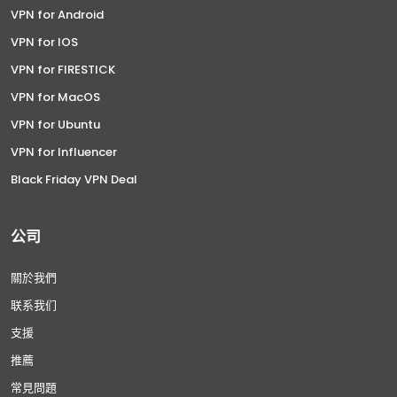
VPN for Android
VPN for IOS
VPN for FIRESTICK
VPN for MacOS
VPN for Ubuntu
VPN for Influencer
Black Friday VPN Deal
公司
關於我們
联系我们
支援
推薦
常見問題