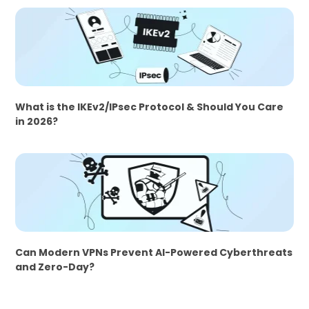
What is the IKEv2/IPsec Protocol & Should You Care
in 2026?
Can Modern VPNs Prevent AI-Powered Cyberthreats
and Zero-Day?