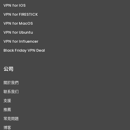
VPN for IOS
VPN for FIRESTICK
VPN for MacOS
VPN for Ubuntu
VPN for Influencer
Black Friday VPN Deal
公司
關於我們
联系我们
支援
推薦
常見問題
博客