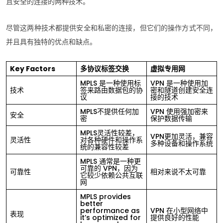
且安全的连接的两种技术。
尽管这两种技术都提供安全和私密的连接，但它们的操作方式不同，
并且具有独特的优点和缺点。
Key Factors
多协议标签交换
虚拟专用网
MPLS 是一种使用标
VPN 是一种使用加
技术
签来路由数据包的协
密和隧道创建安全连
议
接的技术
MPLS不提供任何加
VPN 使用强加密来
安全
密
保护数据传输
MPLS灵活性较差，
VPN更加灵活，兼容
灵活性
对各种硬件和操作系
多种设备和操作系统
统的兼容性较差
MPLS 通常是一种更
可靠的 VPN，因为
可靠性
相对来说不太可靠
它较少依赖公共互联
网
MPLS provides
better
performance as
VPN 在小型网络中
表现
it’s optimized for
提供良好的性能