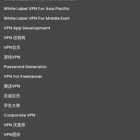
White Label VPN For Asia Pacific
White Label VPN For Middle East
VPN App Development
VPN 经销商
VPN会员
游戏VPN
Password Generator
VPN for Freelancer
赠送VPN
忠诚会员
学生大使
Corporate VPN
VPN 优惠券
VPN提供