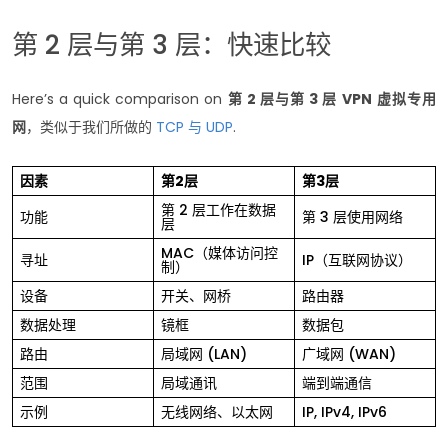
第 2 层与第 3 层：快速比较
Here’s a quick comparison on
第 2 层与第 3 层 VPN
虚拟专用
网
，类似于我们所做的
TCP 与 UDP
.
因素
第2层
第3层
第 2 层工作在数据
功能
第 3 层使用网络
层
MAC（媒体访问控
寻址
IP（互联网协议）
制）
设备
开关、网桥
路由器
数据处理
镜框
数据包
路由
局域网 (LAN)
广域网 (WAN)
范围
局域通讯
端到端通信
示例
无线网络、以太网
IP, IPv4, IPv6