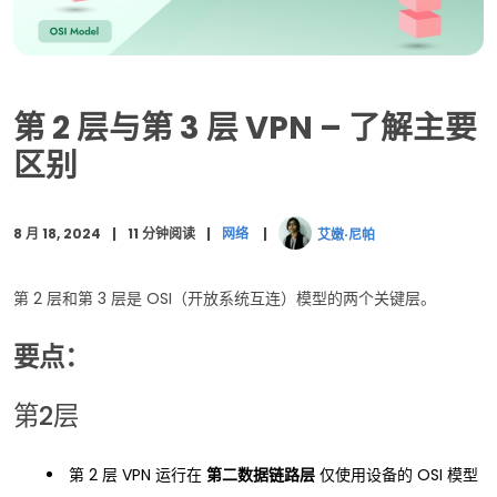
MPLS 与 VPN
VPN 是第 2 层还是第 3 层？
第 2 层与第 3 层 VPN – 了解主要
常见问题 (FAQ)
区别
结论
8 月 18, 2024
11 分钟阅读
网络
艾嫩·尼帕
第 2 层和第 3 层是 OSI（开放系统互连）模型的两个关键层。
要点：
第2层
第 2 层 VPN 运行在
第二数据链路层
仅使用设备的 OSI 模型