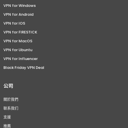
VPN for Windows
VPN for Android
VPN for IOS
VPN for FIRESTICK
VPN for MacOS
VPN for Ubuntu
VPN for Influencer
Black Friday VPN Deal
公司
關於我們
联系我们
支援
推薦